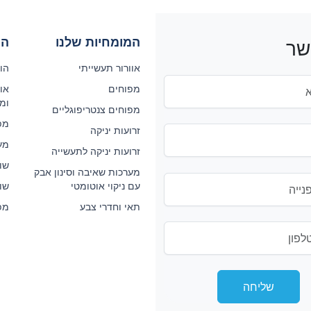
המומחיות שלנו
המ
שר
אוורור תעשייתי
הול
מפוחים
אוו
ומ
מפוחים צנטריפוגליים
מפ
זרועות יניקה
מע
זרועות יניקה לתעשייה
שו
מערכות שאיבה וסינון אבק
עם ניקוי אוטומטי
שולח
תאי וחדרי צבע
מפו