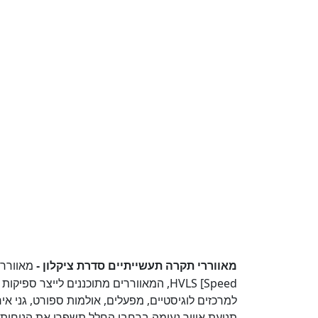
מאווררי תקרה תעשייתיים סדרת ציקלון -
Speed] HVLS, המאווררים מתוכננים לייצר ספ
למרכזים לוגיסטיים, מפעלים, אולמות ספורט, גני א
תנועת אוויר נעימה ברחבי החלל תשפרו את הנוחות 