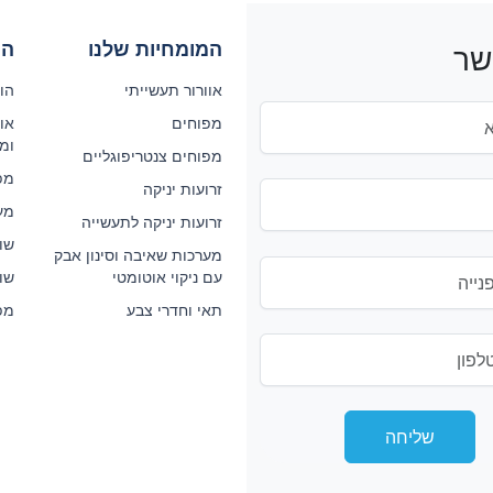
המומחיות שלנו
המ
שר
אוורור תעשייתי
הול
מפוחים
אוו
ומ
מפוחים צנטריפוגליים
מפ
זרועות יניקה
מע
זרועות יניקה לתעשייה
שו
מערכות שאיבה וסינון אבק
עם ניקוי אוטומטי
שולח
תאי וחדרי צבע
מפו