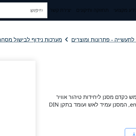
דע מקצועי
תחזוקה ותיקונים
יצירת קשר
ר לתעשייה - פתרונות ומוצרים
מערכות נידוף לבישול מסחר
 כקדם מסנן ליחידות טיהור אוויר
ומערכות סינון. כושר הסינון ע"פ תקן en-779 G4, המסנן עמיד לאש ועומד בתקן DIN