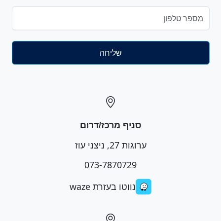
סניף מרכז/דרום
ערוגות 27, ניצני עוז
073-7870729
נווטו בעזרת waze