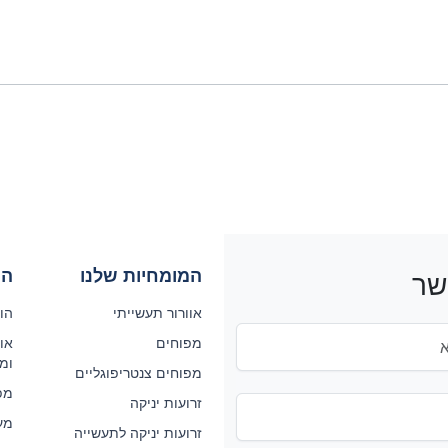
המומחיות שלנו
המ
שר
אוורור תעשייתי
הול
מפוחים
אוו
ומ
מפוחים צנטריפוגליים
מפ
זרועות יניקה
מע
זרועות יניקה לתעשייה