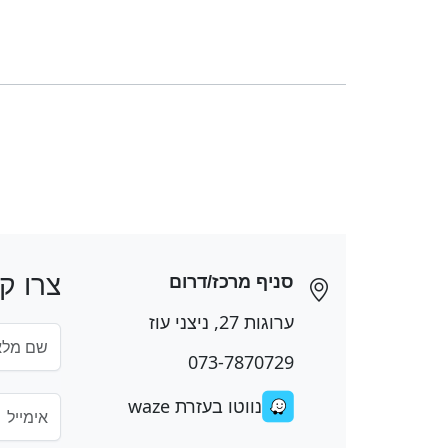
צרו ק
סניף מרכז/דרום
ערוגות 27, ניצני עוז
073-7870729
נווטו בעזרת waze