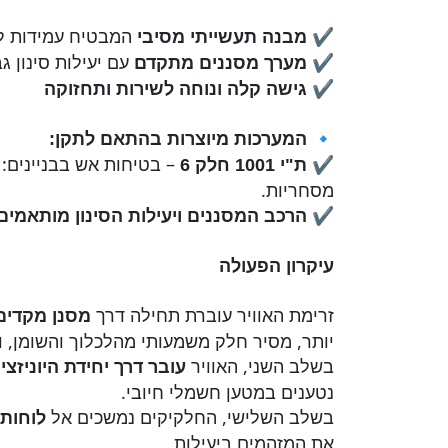
✔
המבטיח עמידות לא
מבנה תעשייתי מסיבי
✔
עם יעילות סינון ג
מערך מסננים מתקדם
✔
גישה קלה ונוחה לשירות ותחזוקה
🔹
המערכות מיוצרות בהתאם לתקן
:
✔
– בטיחות אש בבניינים: 
ת"י 1001 חלק 6
מסחריות.
✔
הרכב המסננים ויעילות הסינון מותאמ
עיקרון הפעולה
זרימת האוויר עוברת תחילה דרך
מסנן מקדים
יותר, מסיר חלק משמעותי מהלכלוך והשומן, 
בשלב השני, האוויר
עובר דרך יחידת היוניזצי
נטענים במטען חשמלי חיובי.
בשלב השלישי, החלקיקים נמשכים אל
לוחות 
את המזהמים ביעילות.