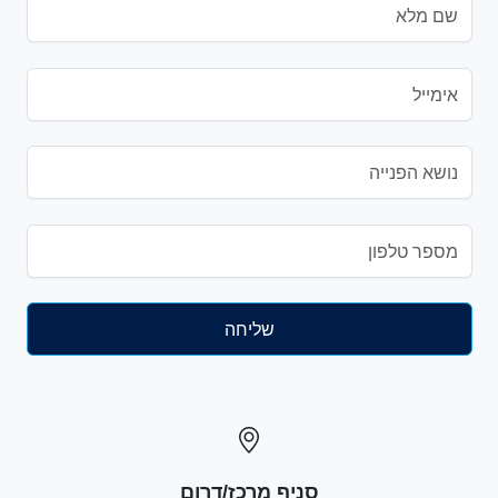
סניף מרכז/דרום