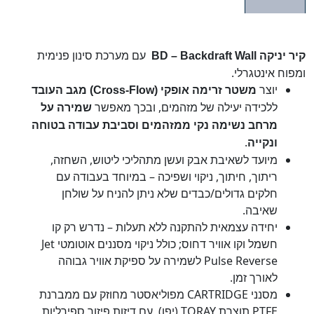
עם מערכת סינון פנימית
קיר יניקה
BD – Backdraft Wall
ומפוח אינטגרלי.
יוצר
משטר זרימה אופקי (
Cross-Flow)
מגב העובד
ללכידה יעילה של מזהמים, ובכך מאפשר
שמירה על
מרחב נשימה נקי ממזהמים וסביבת עבודה בטוחה
.
ונקייה
מיועד לשאיבת אבק ועשן מתהליכי ליטוש, השחזה,
ריתוך, חיתוך, ניקוי ושפיכה – במיוחד בעבודה עם
חלקים גדולים/כבדים שלא ניתן להניח על שולחן
שאיבה.
יחידה עצמאית להתקנה ללא תעלות – נדרש רק קו
חשמל וקו אוויר דחוס; כולל ניקוי מסננים אוטומטי Jet
Pulse Reverse לשמירה על ספיקת אוויר גבוהה
לאורך זמן.
מסנני CARTRIDGE מפוליאסטר מחוזק עם ממברנת
PTFE תוצרת TORAY (יפן), עם דיזות פיזור ספירליות