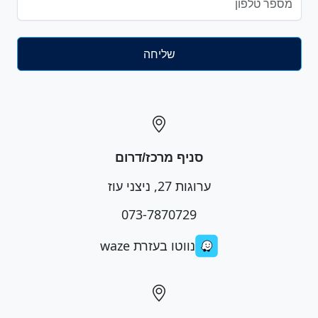
סניף מרכז/דרום
ערוגות 27, ניצני עוז
073-7870729
נווטו בעזרת waze