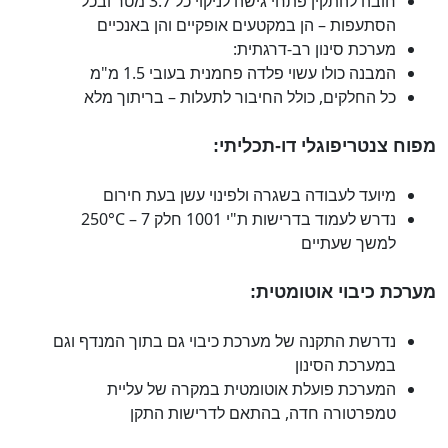
חובה להתקין פתחי גישה לניקוי כל 3.7 מטר ובכל
הסתעפות – הן במקטעים אופקיים והן באנכיים
מערכת סינון רב-דרגתית:
המבנה כולו עשוי פלדה פחמנית בעובי 1.5 מ"מ
כל החלקים, כולל החיבור לתעלות – בריתוך מלא
מפוח צנטריפוגלי דו-תכליתי:
מיועד לעבודה בשגרה ולפינוי עשן בעת חירום
נדרש לעמוד בדרישות ת"י 1001 חלק 7 – 250°C
למשך שעתיים
מערכת כיבוי אוטומטית:
נדרשת התקנה של מערכת כיבוי גם בתוך המנדף וגם
במערכת הסינון
המערכת פועלת אוטומטית במקרה של עליית
טמפרטורה חדה, בהתאם לדרישות התקן