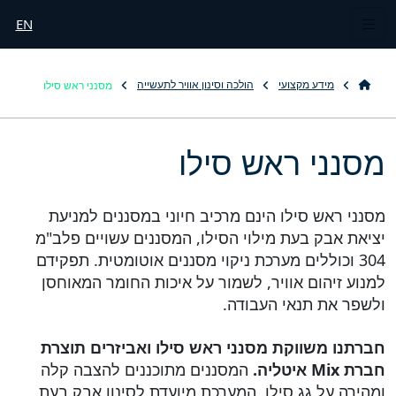
EN
מסנני ראש סילו
מידע מקצועי
הולכה וסינון אוויר לתעשייה
מסנני ראש סילו
מסנני ראש סילו הינם מרכיב חיוני במסננים למניעת
יציאת אבק בעת מילוי הסילו, המסננים עשויים פלב"מ
304 וכוללים מערכת ניקוי מסננים אוטומטית. תפקידם
למנוע זיהום אוויר, לשמור על איכות החומר המאוחסן
ולשפר את תנאי העבודה.
חברתנו משווקת מסנני ראש סילו ואביזרים תוצרת
חברת Mix איטליה.
המסננים מתוכננים להצבה קלה
ומהירה על גג סילו. המערכת מיועדת לסינון אבק בעת