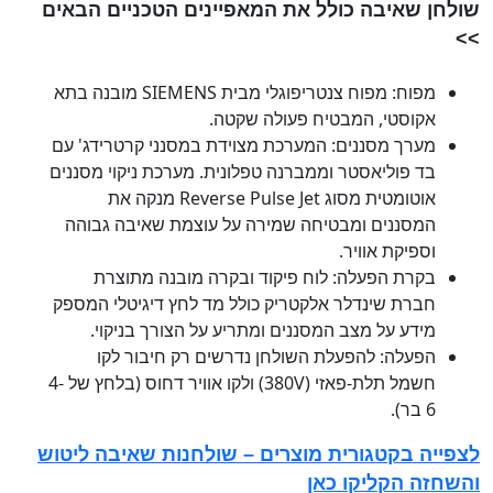
שולחן שאיבה כולל את המאפיינים הטכניים הבאים
>>
מפוח: מפוח צנטריפוגלי מבית SIEMENS מובנה בתא
אקוסטי, המבטיח פעולה שקטה.
מערך מסננים: המערכת מצוידת במסנני קרטרידג' עם
בד פוליאסטר וממברנה טפלונית. מערכת ניקוי מסננים
אוטומטית מסוג Reverse Pulse Jet מנקה את
המסננים ומבטיחה שמירה על עוצמת שאיבה גבוהה
וספיקת אוויר.
בקרת הפעלה: לוח פיקוד ובקרה מובנה מתוצרת
חברת שינדלר אלקטריק כולל מד לחץ דיגיטלי המספק
מידע על מצב המסננים ומתריע על הצורך בניקוי.
הפעלה: להפעלת השולחן נדרשים רק חיבור לקו
חשמל תלת-פאזי (380V) ולקו אוויר דחוס (בלחץ של 4-
6 בר).
לצפייה בקטגורית מוצרים – שולחנות שאיבה ליטוש
והשחזה הקליקו כאן