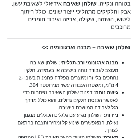
בטוחה ונקייה
.
אידיאלי לשאיבת עשן,
שולחן שאיבה
אבק וחלקיקים מתהליכי ייצור שונים, כולל ריתוך,
ליטוש, השחזה, שקילה, אריזה ועיבוד חומרים
מרוכבים
שולחן שאיבה – מבנה וארגונומיה >>
שולחן שאיבה
מבנה ארגונומי ורב-תכליתי:
מעוצב לעבודה נוחה בישיבה או בעמידה. חלקיו
נחתכים בלייזר ומיוצרים מפלדה פחמנית בעובי 2-
4 מ"מ, ומשטח העבודה עשוי מנירוסטה 304.
דפנות שולחן השאיבה נפתחות כדי
גישה נוחה:
לאפשר הכנסת חלקים גדולים, והוא כולל מדרך
רגל לעבודה ממושכת בישיבה.
השולחן מגיע עם גלגלים הכוללים מנגנון
ניידות:
נעילה, המאפשרים שינוע קל ומהיר והצבה בהתאם
לצורך.
השולחן מצויד בגשר תאורת LED המספק
תאורה: