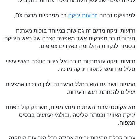
לכידה יעילה של עשן הלחמה מ-10 עמדות במקביל.
לפרוייקט נבחרו
זרועות יניקה
רב מפרקיות מדגם DX,
זרועות יניקה מדגם זה גמישות במיוחד בזכות מערכת
חיבורים רב מפרקית אשר מאפשר הצבה של ראש היניקה
בסמוך לנקודת ההלחמה באזורים צפופים.
זרועות יניקה עוצמתיות חוברו אל צינור הולכה ראשי עשוי
סליל פח ומש למפוח יניקה מרכזי.
המפוח יושב גם הוא בחלל המעבדה ולכן הורכבו אמצעים
יעילים להנחתת רעש ורעידות.
תא אקוסטי עבור השתקת מנוע מפוח, משתיק קול בפתח
יניקת האוויר ובפתח פליטה ,ובולמי זעזועים בבסיס
המפוח.
עבור קבלת מהירות זרימה אחידה בכל הזרועות הותקנה