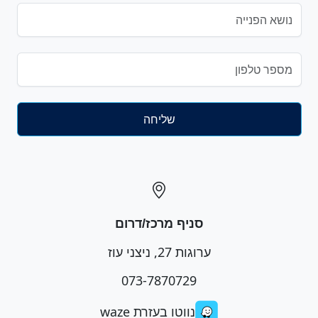
סניף מרכז/דרום
ערוגות 27, ניצני עוז
073-7870729
נווטו בעזרת waze