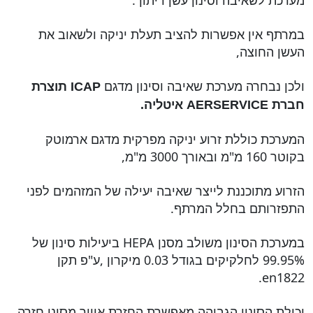
מערכת לשאיבה וסינון עשן ריתוך.
במרתף אין אפשרות להציב תעלת יניקה ולשאוב את
העשן החוצה,
ולכן נבחרה מערכת שאיבה וסינון מדגם
ICAP תוצרת
חברת AERSERVICE איטליה.
המערכת כוללת זרוע יניקה מפרקית מדגם ארמוטק
בקוטר 160 מ"מ ובאורך 3000 מ"מ,
הזרוע מתוכננת לייצר שאיבה יעילה של המזהמים לפני
התפזרותם בחלל המרתף.
במערכת הסינון משולב מסנן HEPA ביעילות סינון של
99.95% לחלקיקים בגודל 0.03 מיקרון ,ע"פ תקן
en1822.
יכולת הסינון הגבוהה מאפשרת החזרת אוויר מסונן חזרה