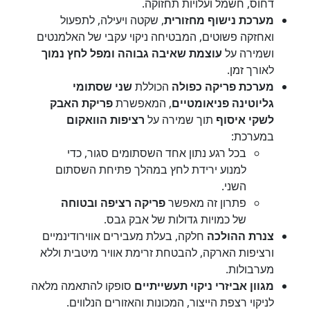
דחוס, חשמל ועלויות תחזוקה.
מערכת נישוף מחזורית
, שקטה ויעילה, לתפעול
ואחזקה פשוטים, המבטיחה ניקוי עקבי של האלמנטים
ושמירה על
עוצמת שאיבה גבוהה ומפל לחץ נמוך
לאורך זמן.
מערכת פריקה כפולה
הכוללת
שני שסתומי
גליוטינה פניאומטיים
, המאפשרת
פריקת האבק
לשקי איסוף
תוך שמירה על
רציפות הוואקום
במערכת:
בכל רגע נתון אחד השסתומים סגור, כדי
למנוע ירידת לחץ במהלך פתיחת השסתום
השני.
פתרון זה מאפשר
פריקה רציפה ובטוחה
של כמויות גדולות של אבק גבס.
צנרת ההולכה
חלקה, בעלת מעבירים אווירודינמיים
ורציפות הארקה, להבטחת זרימת אוויר מיטבית וללא
מערבולות.
מגוון אביזרי ניקוי תעשייתיים
סופקו להתאמה מלאה
לניקוי רצפת הייצור, המכונות והאזורים הנלווים.