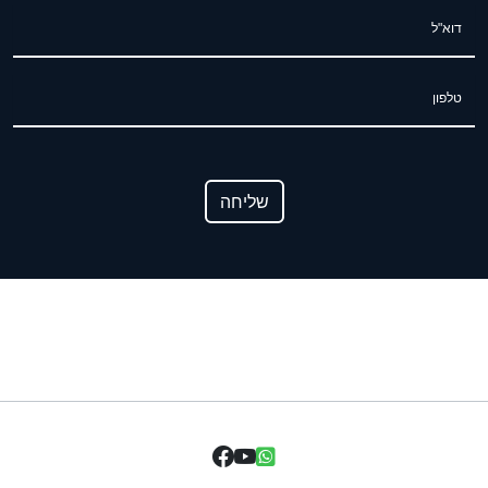
דוא"ל
טלפון
שליחה