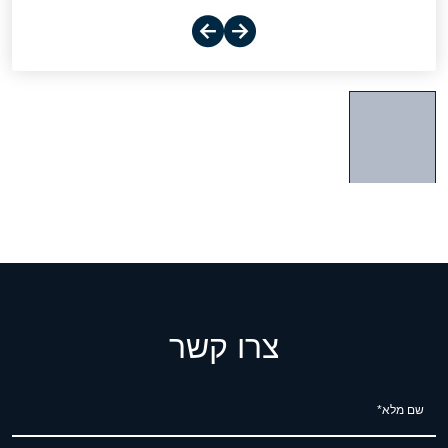
צרו קשר
שם מלא*