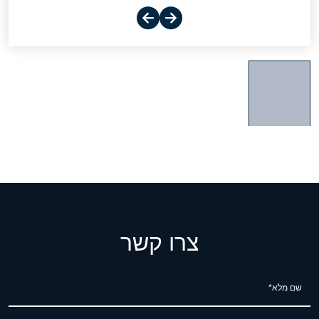
צרו קשר
שם מלא*