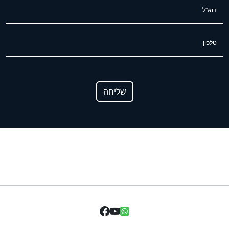
דוא"ל
טלפון
שליחה