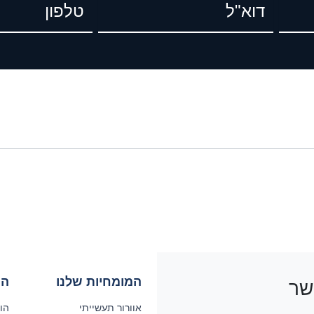
דוא"ל
טל
המומחיות שלנו
המ
שר
אוורור תעשייתי
הול