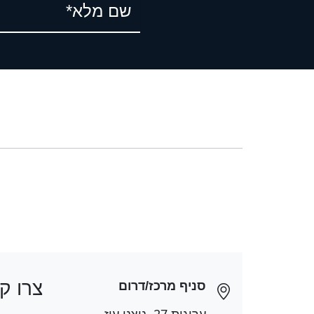
שם מלא*
צרו ק
סניף מרכז/דרום
ערוגות 27, ניצני עוז