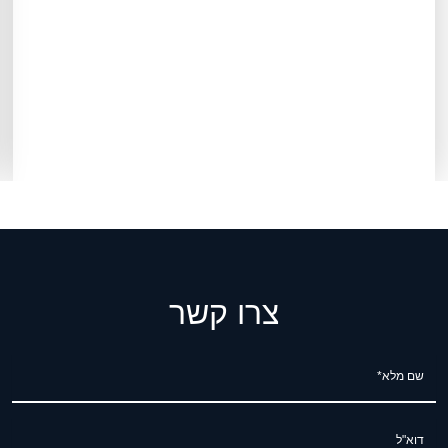
צרו קשר
שם מלא*
דוא"ל