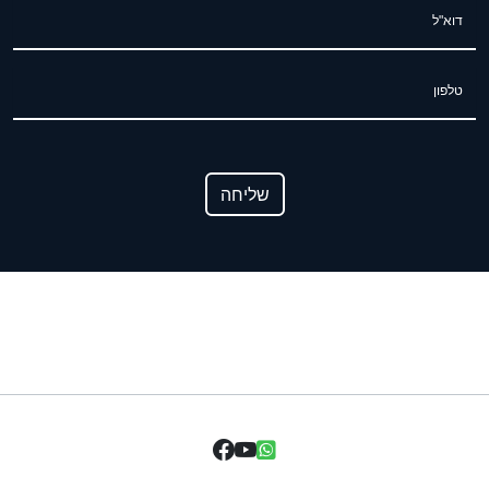
דוא"ל
טלפון
שליחה