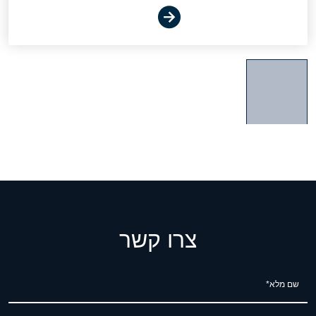
צרו קשר
שם מלא*