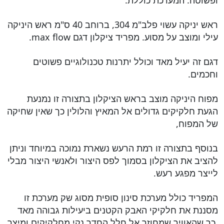
ופשוטה. המערכת כוללת:
ראש יניקה עשוי פלב"מ 304, ברוחב 40 ס"מ ראש היניקה
עילי ומוצב על מסוע. מפריד ציקלון דגם max flow.
דגם זה יעיל מאד וכולל יתרנות טכנולוגיים פשוטים
וחכמים.
מפוח היניקה מוצב בראש הציקלון בתצורה זו נמנעת
הגעת חלקיקים גדולים אל המאיץ והלולין כך שאין שחיקה
של המפוח,
בנוסף בתצורה זו רמת הרעש נשארת נמוכה במיוחד וניתן
להציב את הציקלון בסמוך לפס היצור ולאנשי היצור מבלי
לייצר מפגע רעש.
המפריד כולל מערכת סינון סופית מסוג שק מערכת זו
מסננת את חלקיקי האבק הקטנים ביעילות גבוהה מאד
,כך שהאוויר שמחוזר אל חלל החדר נקי מחלקיקים ומיצר