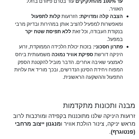
עוד בטרם פיזורם בחלל
עד 100% מהחלקיקים
האוויר.
הזרועות
הצבה קלה ומדויקת:
קלות לתפעול
ומאפשרות למפעיל להציב אותן במהירות ובדיוק מרבי
בנקודת העבודה, וכל זאת
ללא תפיסת שטח יקר
במפעל.
בזכות יכולת הלכידה הממוקדת, זרוע
פתרון חסכוני:
היניקה דורשת
משמעותית ביחס
ספיקת אוויר נמוכה
לאמצעי שאיבה אחרים. הדבר מוביל להקטנת הספק
המפוח ויחידת הסינון הנדרשים, ובכך מוריד את עלויות
התפעול וההשקעה הראשונית.
מבנה ותכונות מתקדמות
זרועות היניקה שלנו מתוכננות בקפידה ומורכבות לרוב
מראש יניקה, צינור הולכת אוויר ו
מנגנון ייצוב מרחבי
.
(פנטוגרף)