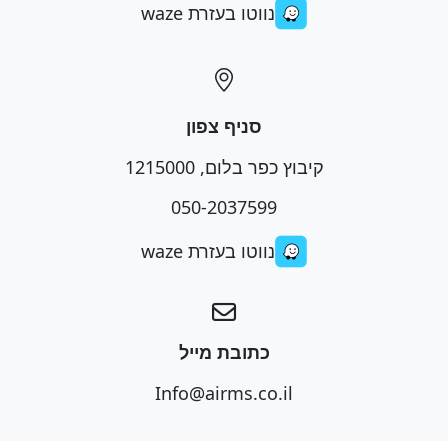
נווטו בעזרת waze
סניף צפון
קיבוץ כפר בלום, 1215000
050-2037599
נווטו בעזרת waze
כתובת מייל
Info@airms.co.il