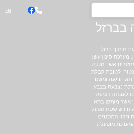
EN
 בברזל
עת חיתוך ברזל
ינון של 99.95% כנדרש ע"פ התקן. מערכת סינון עשן
מחזורית אשר מנקה
נטורי לטובת קבלת
אל תא הרגעה ומשם
ערכת נצבעת בצבע
נת לעבודה רציפה
י אשר מותקן בתא
א נדרש שטח מפעל
 ניקוי המסננים
והמערכת מופעלת