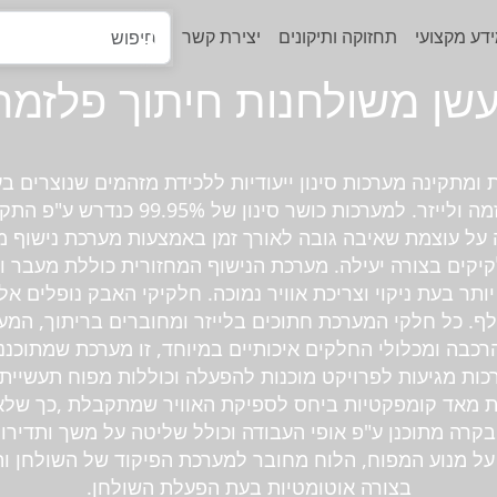
דע מקצועי
תחזוקה ותיקונים
יצירת קשר
שן משולחנות חיתוך פלזמה
ומתקינה מערכות סינון ייעודיות ללכידת מזהמים שנוצרים ב
שולחנות להבה פלזמה ולייזר. למערכות כושר ס
 על עוצמת שאיבה גובה לאורך זמן באמצעות מערכת נישוף 
קים בצורה יעילה. מערכת הנישוף המחזורית כוללת מעבר ו
יותר בעת ניקוי וצריכת אוויר נמוכה. חלקיקי האבק נופלים 
לף. כל חלקי המערכת חתוכים בלייזר ומחוברים בריתוך, המ
רכבה ומכלולי החלקים איכותיים במיוחד, זו מערכת שמתוכנ
ות מגיעות לפרויקט מוכנות להפעלה וכוללות מפוח תעשיית
ות מאד קומפקטיות ביחס לספיקת האוויר שמתקבלת ,כך של
הבקרה מתוכנן ע"פ אופי העבודה וכולל שליטה על משך ותדירות
על מנוע המפוח, הלוח מחובר למערכת הפיקוד של השולחן 
בצורה אוטומטיות בעת הפעלת השולחן.