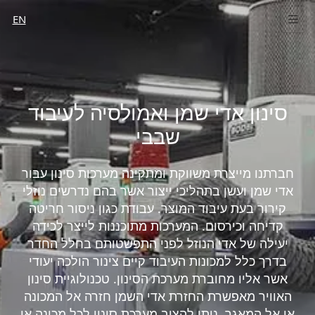
EN
סינון אדי שמן ואמולסיה לעיבוד
שבבי
חברתנו מייצרת משווקת ומתקינה מערכות סינון עבור
אדי שמן ועשן בתהליכי ייצור אשר בהם נדרשים נוזלי
קירור בעת עיבוד המוצר. עבודת כגון ניסור חריטה
קדיחה וכירסום. המערכות מתוכננות לייצר לכידה
יעילה של אדי הנוזל לפני התפשטותם בחלל החדר
בדרך כלל למכונות העיבוד קיים צינור הולכה יעודי
אשר אליו מחוברת מערכת הסינון. טכנולוגיית סינון
האוויר מאפשרת החזרת אדי השמן חזרה אל המכונה
או אל המאגר, ניתן להציב מערכת סינון לכל מכונה או