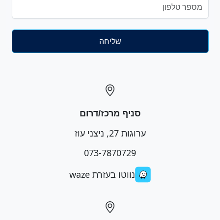
סניף מרכז/דרום
ערוגות 27, ניצני עוז
073-7870729
נווטו בעזרת waze