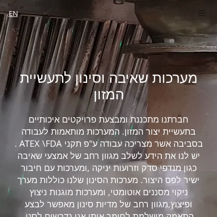
EN
מערכות שאיבה וסינון לתעשיית
המזון
חברתנו מתכננת ומבצעת פרויקטים איכותיים
בתעשיית יצור המזון. המערכות מותאמות לעבודה
בסביבה אשר מצריכה עבודה ע"פ תקני ATEX \FDA .
יש לנו את הידע לשלב מגוון רחב של אמצעי שאיבה
כגון מנדפי סדק וזרועות יניקה ,ומערכות עם חיבור
ישיר לפס היצור. מערכות הסינון שלנו כוללות מערך
ניקוי מסננים אוטומטי, ומערכות מוגנות ניצוץ
ופיצוץ,מגוון רחב של מדיות סינון מאפשר לבצע
התאמה מושלמת לחומר אותו אנו נדרשים לסנן.