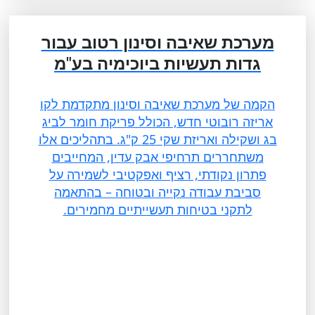
מערכת שאיבה וסינון רטוב עבור
גדות תעשיות ביוכימיה בע"מ
הקמה של מערכת שאיבה וסינון מתקדמת לקו
אריזה רובוטי חדש, הכולל פריקת חומר לביג
בג ושקילה ואריזת שקי 25 ק"ג. בתהליכים אלו
משתחררים תרחיפי אבק עדין, המחייבים
פתרון נקודתי, רציף ואפקטיבי לשמירה על
סביבת עבודה נקייה ובטוחה – בהתאמה
לתקני בטיחות תעשייתיים מחמירים.