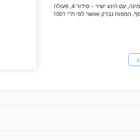
המפוחים בסדרה מתוכננים לעבודה רציפה ואמינה, עם הינע ישיר – סידור 4, פעולה
שקטה, נצילות גבוהה ותחזוקה מינימלית. בנוסף, המפוח נבדק ואושר לפי ת"י 1001