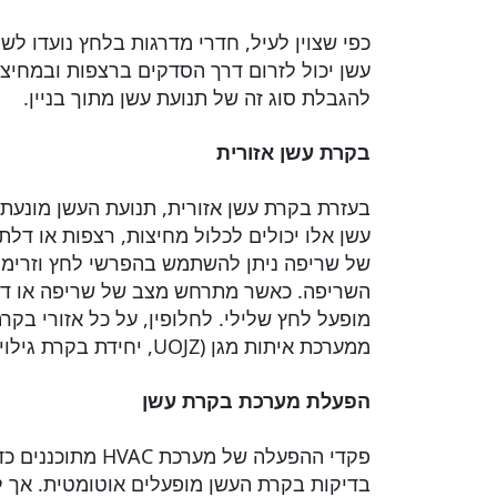
כפי שצוין לעיל, חדרי מדרגות בלחץ נועדו ל
עשן יכול לזרום דרך הסדקים ברצפות ובמחיצו
להגבלת סוג זה של תנועת עשן מתוך בניין.
בקרת עשן אזורית
בעזרת בקרת עשן אזורית, תנועת העשן מונעת 
עשן אלו יכולים לכלול מחיצות, רצפות או דל
של שריפה ניתן להשתמש בהפרשי לחץ וזרימת א
השריפה. כאשר מתרחש מצב של שריפה או דליפ
מופעל לחץ שלילי. לחלופין, על כל אזורי בקר
ממערכת איתות מגן (UOJZ, יחידת בקרת גילוי אש ברשימה UL 864 – , לוח אזעקה) משמשים להפעלת רצף בקרת העשן הייעודי.
הפעלת מערכת בקרת עשן
פקדי ההפעלה של
בדיקות בקרת העשן מופעלים אוטומטית. אך ל