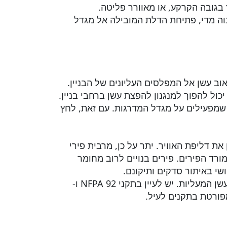
בגובה הקרקע, או מאוורר פליטה.
וה מדי, פתיחת הדלת המובילה אל מגדל
וב עשן אל המפלסים העליונים של הבניין.
ול להפוך למנגנון להפצת עשן ברחבי בניין.
 שמפעילים על מגדל המדרגות. עם זאת, לחץ
 דליפת האוויר. יתר על כן, מרבית פירי
ורד הפירים. פירים בנויים לרוב מחומר
שי באיתור סדקים ותיקונם.
אמנם הוצעו ונחקרו מספר שיטות לתיקון בעיות לחץ האוויר במעליות, אך אין המלצות נחרצות לגבי בקרת עשן המעליות. יש לעיין בתקני NFPA 92 ו-