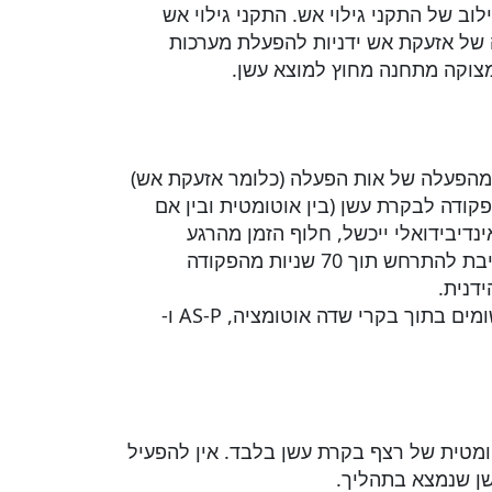
ב של התקני גילוי אש. התקני גילוי אש
ה של אזעקת אש ידניות להפעלת מערכות
צוקה מתחנה מחוץ למוצא עשן.
מיד לאחר קבלת פקודת הפעלה. זמן העברה מירבי של 10 שניות, החל מהפעלה של אות הפעלה (כלומר אזעקת אש)
ודה לבקרת עשן (בין אוטומטית ובין אם
צב הרצוי ו-75 שניות לסיום. במידה ורכיב אינדיבידואלי ייכשל, חלוף הזמן מהרגע
שהרכיב יגיע למצב הסופי שלו לא יעלה על 10 שניות. משמעות הדבר הינה ששידור אות הבעיה למאוורר חייבת להתרחש תוך 70 שניות מהפקודה
הטבלה הבאה מסכמת את מגבלות זמן הבקרה והפיקוח המיושמות על ידי רישום UL 864 ו- NFPA 92. היישומים בתוך בקרי שדה אוטומציה, AS-P ו-
מטית של רצף בקרת עשן בלבד. אין להפעיל
שן שנמצא בתהליך.